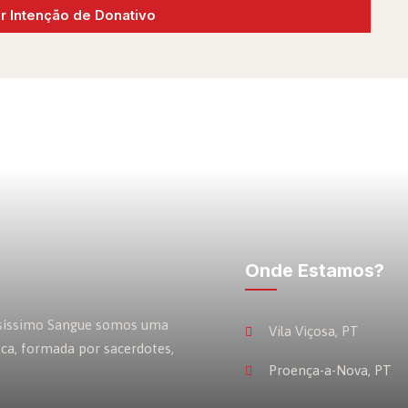
 Intenção de Donativo
Onde Estamos?
osíssimo Sangue somos uma
Vila Viçosa, PT
ica, formada por sacerdotes,
Proença-a-Nova, PT