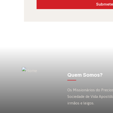
Submeter
Quem Somos?
Os Missionários do Preci
Sociedade de Vida Apostól
irmãos e leigos.