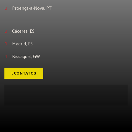
Proença-a-Nova, PT
Cáceres, ES
Madrid, ES
Bissaquel, GW
CONTATOS