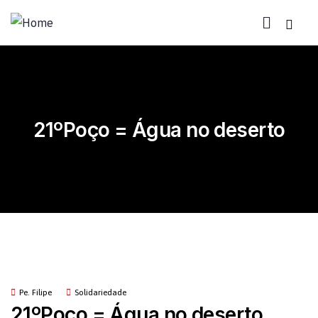
21ºPoço = Água no deserto
Pe. Filipe
Solidariedade
21ºPoço = Água no deserto