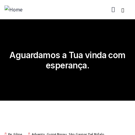
Aguardamos a Tua vinda com
esperança.
Pe. Filipe
Advento
,
Guiné Bissau
,
São Gaspar Del Búfalo