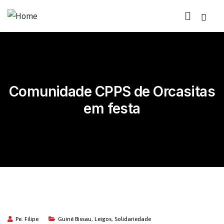
Comunidade CPPS de Orcasitas
em festa
Pe. Filipe
Guiné Bissau
,
Leigos
,
Solidariedade