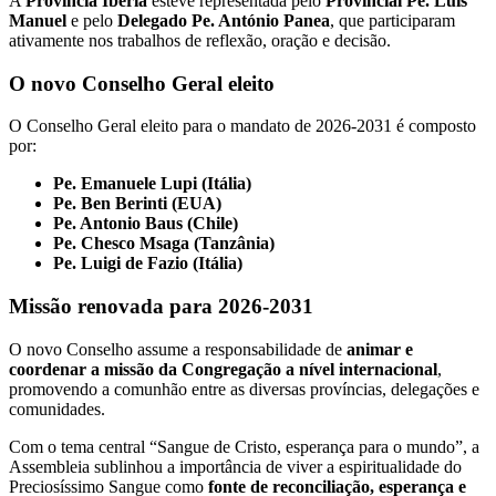
A
Província Ibéria
esteve representada pelo
Provincial Pe. Luís
Manuel
e pelo
Delegado Pe. António Panea
, que participaram
ativamente nos trabalhos de reflexão, oração e decisão.
O novo Conselho Geral eleito
O Conselho Geral eleito para o mandato de 2026-2031 é composto
por:
Pe. Emanuele Lupi (Itália)
Pe. Ben Berinti (EUA)
Pe. Antonio Baus (Chile)
Pe. Chesco Msaga (Tanzânia)
Pe. Luigi de Fazio (Itália)
Missão renovada para 2026-2031
O novo Conselho assume a responsabilidade de
animar e
coordenar a missão da Congregação a nível internacional
,
promovendo a comunhão entre as diversas províncias, delegações e
comunidades.
Com o tema central “Sangue de Cristo, esperança para o mundo”, a
Assembleia sublinhou a importância de viver a espiritualidade do
Preciosíssimo Sangue como
fonte de reconciliação, esperança e