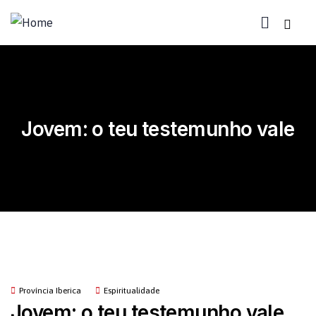
Jovem: o teu testemunho vale
Província Iberica
Espiritualidade
Jovem: o teu testemunho vale