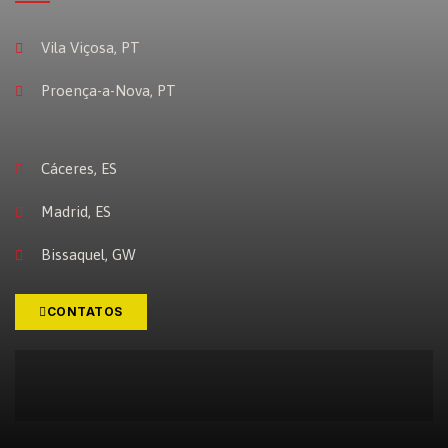
Vila Viçosa, PT
Proença-a-Nova, PT
Cáceres, ES
Madrid, ES
Bissaquel, GW
CONTATOS