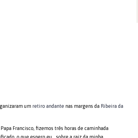
organizaram um
retiro andante
nas margens da
Ribeira da
o Papa Francisco, fizemos três horas de caminhada
ificado, o que espero eu… sobre a raiz da minha