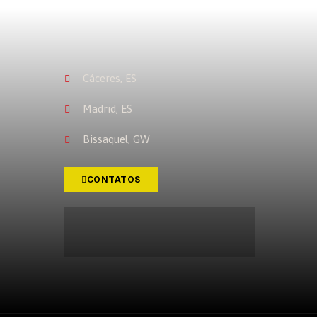
Cáceres, ES
Madrid, ES
Bissaquel, GW
CONTATOS