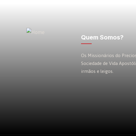
Quem Somos?
Os Missionários do Preci
Sociedade de Vida Apostól
irmãos e leigos.