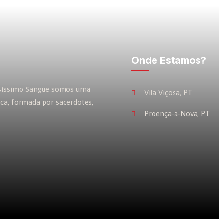
Onde Estamos?
osíssimo Sangue somos uma
Vila Viçosa, PT
ica, formada por sacerdotes,
Proença-a-Nova, PT