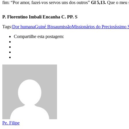
fim: “Por amor, fazei-vos servos uns dos outros”
Gl 5,13.
Que o meu sa
P. Florentino Imbali Encanha C. PP. S
Tags:
Dor humana
Guiné Bissau
missão
Missionários do Preciosíssimo
Compartilhe esta postagem:
Pe. Filipe