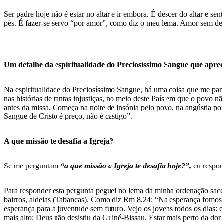
Ser padre hoje não é estar no altar e ir embora. É descer do altar e se
pés. É fazer-se servo “por amor”, como diz o meu lema. Amor sem de
Um detalhe da espiritualidade do Preciosíssimo Sangue que apre
Na espiritualidade do Preciosíssimo Sangue, há uma coisa que me pa
nas histórias de tantas injustiças, no meio deste País em que o povo 
antes da missa. Começa na noite de insónia pelo povo, na angústia po
Sangue de Cristo é preço, não é castigo”.
A que missão te desafia a Igreja?
Se me perguntam
“a que missão a Igreja te desafia hoje?”,
eu respo
Para responder esta pergunta peguei no lema da minha ordenação sacer
bairros, aldeias (Tabancas). Como diz Rm 8,24: “Na esperança fomos 
esperança para a juventude sem futuro. Vejo os jovens todos os dias: 
mais alto: Deus não desistiu da Guiné-Bissau. Estar mais perto da do