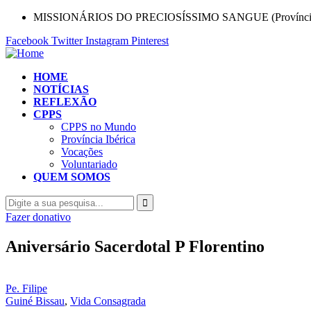
MISSIONÁRIOS DO PRECIOSÍSSIMO SANGUE (Província 
Facebook
Twitter
Instagram
Pinterest
HOME
NOTÍCIAS
REFLEXÃO
CPPS
CPPS no Mundo
Província Ibérica
Vocações
Voluntariado
QUEM SOMOS
Fazer donativo
Aniversário Sacerdotal P Florentino
Pe. Filipe
Guiné Bissau
,
Vida Consagrada