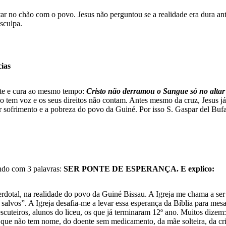
ntar no chão com o povo. Jesus não perguntou se a realidade era dura ant
sculpa.
cias
rte e cura ao mesmo tempo:
Cristo não derramou o Sangue só no altar 
não tem voz e os seus direitos não contam. Antes mesmo da cruz, Jesus j
r sofrimento e a pobreza do povo da Guiné. Por isso S. Gaspar del Buf
ndo com 3 palavras:
SER PONTE DE ESPERANÇA. E explico:
dotal, na realidade do povo da Guiné Bissau. A Igreja me chama a ser 
salvos”. A Igreja desafia-me a levar essa esperança da Bíblia para m
escuteiros, alunos do liceu, os que já terminaram 12º ano. Muitos dizem:
r que não tem nome, do doente sem medicamento, da mãe solteira, da cri