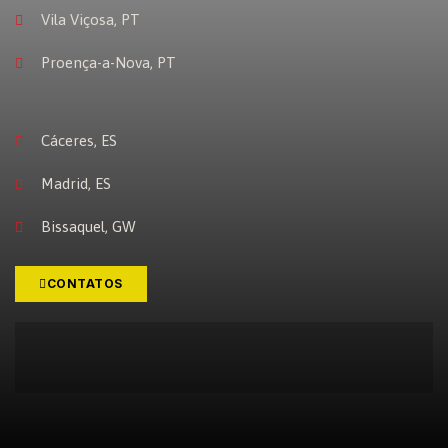
Vila Viçosa, PT
Proença-a-Nova, PT
Cáceres, ES
Madrid, ES
Bissaquel, GW
CONTATOS