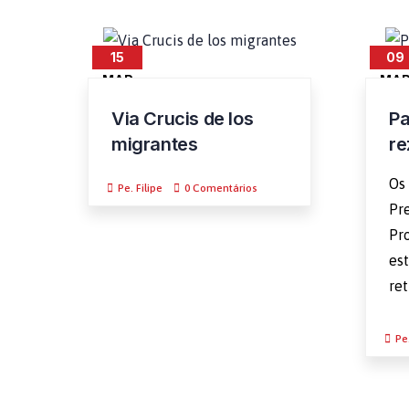
15
09
MAR
MA
Via Crucis de los
Pa
migrantes
re
Os
Pe. Filipe
0 Comentários
Pr
Pro
es
ret
Pe.