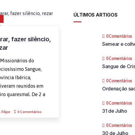
ÚLTIMOS ARTIGOS
R
0 Comentários
rar, fazer silêncio,
Semear e colh
zar
0 Comentários
 Missionários do
Sangue de Cri
eciosíssimo Sangue,
víncia Ibérica,
0 Comentários
tiveram reunidos em
Ordenação sac
iro quaresmal. De 2 a
0 Comentários
31 de Julho
 Filipe
0 Comentários
0 Comentários
30 de Julho