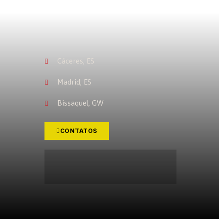
Cáceres, ES
Madrid, ES
Bissaquel, GW
CONTATOS