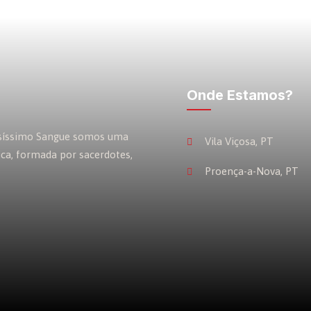
Onde Estamos?
osíssimo Sangue somos uma
Vila Viçosa, PT
ica, formada por sacerdotes,
Proença-a-Nova, PT