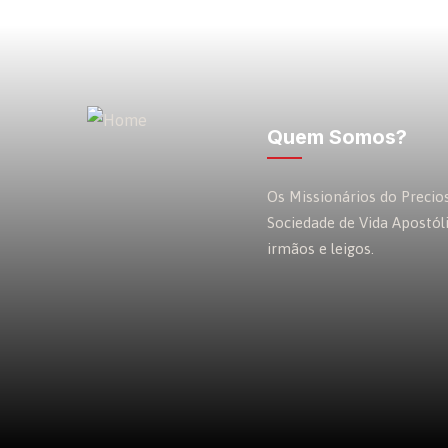
Quem Somos?
Os Missionários do Preci
Sociedade de Vida Apostól
irmãos e leigos.