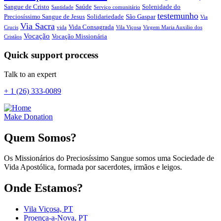
Sangue de Cristo
Saúde
Solenidade do
Santidade
Serviço comunitário
testemunho
Preciosíssimo Sangue de Jesus
Solidariedade
São Gaspar
Via
Via Sacra
Vida Consagrada
Crucis
vida
Vila Viçosa
Virgem Maria Auxilio dos
Vocação
Vocação Missionária
Cristãos
Quick support proccess
Talk to an expert
+ 1 (26) 333-0089
Make Donation
Quem Somos?
Os Missionários do Preciosíssimo Sangue somos uma Sociedade de
Vida Apostólica, formada por sacerdotes, irmãos e leigos.
Onde Estamos?
Vila Viçosa, PT
Proença-a-Nova, PT