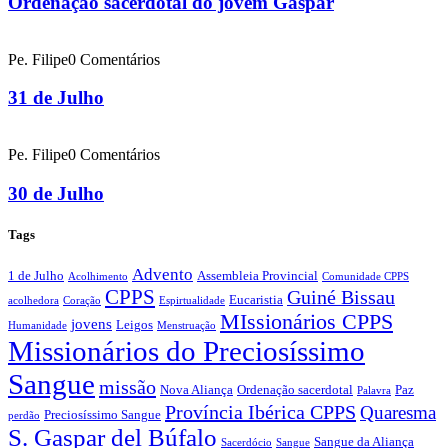
Ordenação sacerdotal do jovem Gaspar
Pe. Filipe
0 Comentários
31 de Julho
Pe. Filipe
0 Comentários
30 de Julho
Tags
Advento
1 de Julho
Assembleia Provincial
Acolhimento
Comunidade CPPS
CPPS
Guiné Bissau
Eucaristia
acolhedora
Coração
Espirtualidade
MIssionários CPPS
jovens
Leigos
Humanidade
Menstruação
Missionários do Preciosíssimo
Sangue
missão
Nova Aliança
Ordenação sacerdotal
Paz
Palavra
Província Ibérica CPPS
Quaresma
Preciosíssimo Sangue
perdão
S. Gaspar del Búfalo
Sangue da Aliança
Sacerdócio
Sangue