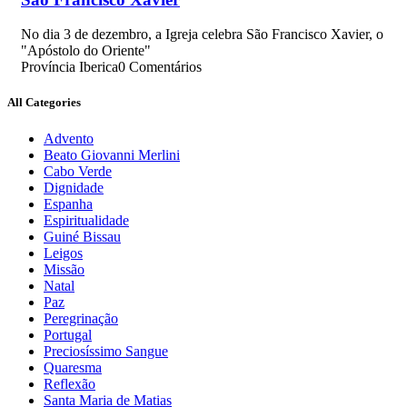
No dia 3 de dezembro, a Igreja celebra São Francisco Xavier, o
"Apóstolo do Oriente"
Província Iberica
0 Comentários
All Categories
Advento
Beato Giovanni Merlini
Cabo Verde
Dignidade
Espanha
Espiritualidade
Guiné Bissau
Leigos
Missão
Natal
Paz
Peregrinação
Portugal
Preciosíssimo Sangue
Quaresma
Reflexão
Santa Maria de Matias