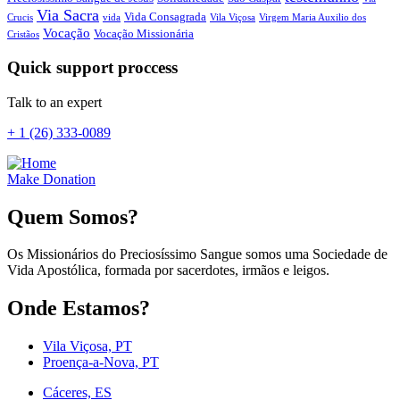
Via Sacra
Vida Consagrada
Crucis
vida
Vila Viçosa
Virgem Maria Auxilio dos
Vocação
Vocação Missionária
Cristãos
Quick support proccess
Talk to an expert
+ 1 (26) 333-0089
Make Donation
Quem Somos?
Os Missionários do Preciosíssimo Sangue somos uma Sociedade de
Vida Apostólica, formada por sacerdotes, irmãos e leigos.
Onde Estamos?
Vila Viçosa, PT
Proença-a-Nova, PT
Cáceres, ES