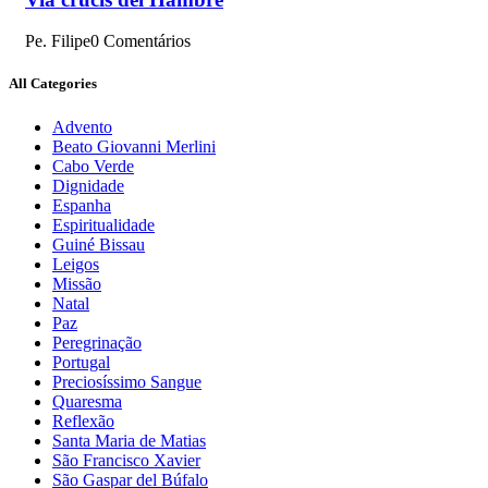
Pe. Filipe
0 Comentários
All Categories
Advento
Beato Giovanni Merlini
Cabo Verde
Dignidade
Espanha
Espiritualidade
Guiné Bissau
Leigos
Missão
Natal
Paz
Peregrinação
Portugal
Preciosíssimo Sangue
Quaresma
Reflexão
Santa Maria de Matias
São Francisco Xavier
São Gaspar del Búfalo