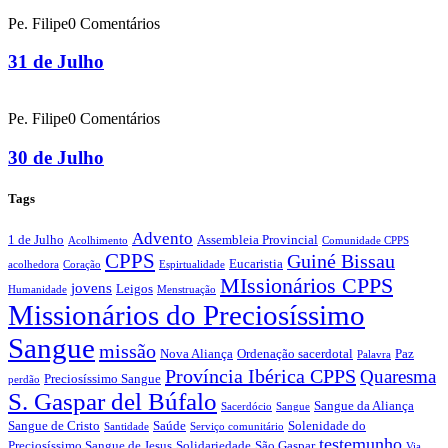
Pe. Filipe
0 Comentários
31 de Julho
Pe. Filipe
0 Comentários
30 de Julho
Tags
Advento
1 de Julho
Assembleia Provincial
Acolhimento
Comunidade CPPS
CPPS
Guiné Bissau
Eucaristia
acolhedora
Coração
Espirtualidade
MIssionários CPPS
jovens
Leigos
Humanidade
Menstruação
Missionários do Preciosíssimo
Sangue
missão
Nova Aliança
Ordenação sacerdotal
Paz
Palavra
Província Ibérica CPPS
Quaresma
Preciosíssimo Sangue
perdão
S. Gaspar del Búfalo
Sangue da Aliança
Sacerdócio
Sangue
Sangue de Cristo
Saúde
Solenidade do
Santidade
Serviço comunitário
testemunho
Preciosíssimo Sangue de Jesus
Solidariedade
São Gaspar
Via