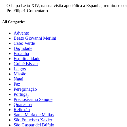
O Papa Leão XIV, na sua visita apostólica a Espanha, reuniu-se co
Pe. Filipe
1 Comentário
All Categories
Advento
Beato Giovanni Merlini
Cabo Verde
Dignidade
Espanha
Espiritualidade
Guiné Bissau
Leigos
Missão
Natal
Paz
Peregrinação
Portugal
Preciosíssimo Sangue
Quaresma
Reflexão
Santa Maria de Matias
São Francisco Xavier
São Gaspar del Búfalo