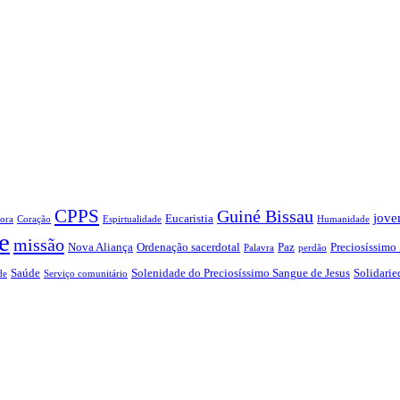
CPPS
Guiné Bissau
jove
Eucaristia
ora
Coração
Espirtualidade
Humanidade
e
missão
Nova Aliança
Ordenação sacerdotal
Paz
Preciosíssimo
Palavra
perdão
Saúde
Solenidade do Preciosíssimo Sangue de Jesus
Solidarie
de
Serviço comunitário