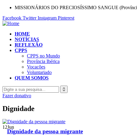
MISSIONÁRIOS DO PRECIOSÍSSIMO SANGUE (Província 
Facebook
Twitter
Instagram
Pinterest
HOME
NOTÍCIAS
REFLEXÃO
CPPS
CPPS no Mundo
Província Ibérica
Vocações
Voluntariado
QUEM SOMOS
Fazer donativo
Dignidade
12
Jun
Dignidade da pessoa migrante