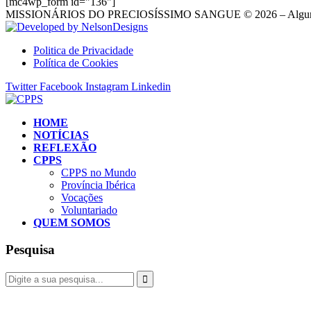
[mc4wp_form id="136"]
MISSIONÁRIOS DO PRECIOSÍSSIMO SANGUE © 2026 – Alguns D
Politica de Privacidade
Política de Cookies
Twitter
Facebook
Instagram
Linkedin
HOME
NOTÍCIAS
REFLEXÃO
CPPS
CPPS no Mundo
Província Ibérica
Vocações
Voluntariado
QUEM SOMOS
Pesquisa
Fazer donativo