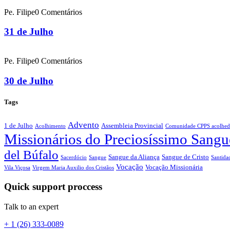
Pe. Filipe
0 Comentários
31 de Julho
Pe. Filipe
0 Comentários
30 de Julho
Tags
Advento
1 de Julho
Assembleia Provincial
Acolhimento
Comunidade CPPS acolhed
Missionários do Preciosíssimo Sangu
del Búfalo
Sangue da Aliança
Sangue de Cristo
Sacerdócio
Sangue
Santida
Vocação
Vocação Missionária
Vila Viçosa
Virgem Maria Auxilio dos Cristãos
Quick support proccess
Talk to an expert
+ 1 (26) 333-0089