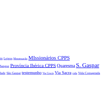
MIssionários CPPS
ns
Leigos
Menstruação
S. Gaspar
Província Ibérica CPPS
Quaresma
 Sangue
testemunho
Via Sacra
dade
São Gaspar
Vida Consagrada
Via Crucis
vida