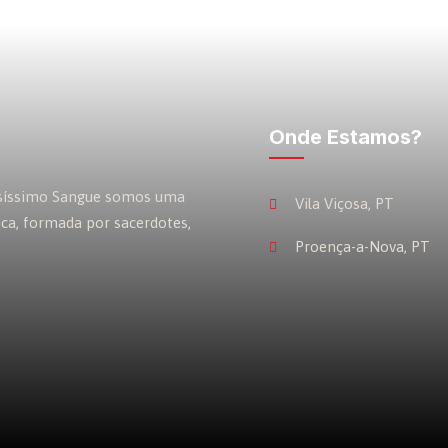
Onde Estamos?
osíssimo Sangue somos uma
Vila Viçosa, PT
ica, formada por sacerdotes,
Proença-a-Nova, PT