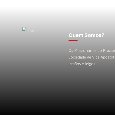
Quem Somos?
Os Missionários do Preci
Sociedade de Vida Apostól
irmãos e leigos.