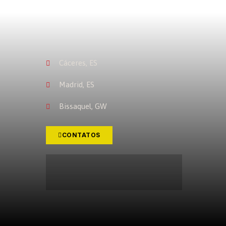
Cáceres, ES
Madrid, ES
Bissaquel, GW
CONTATOS