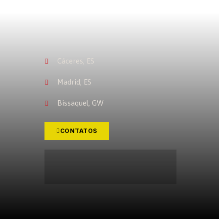
Cáceres, ES
Madrid, ES
Bissaquel, GW
CONTATOS