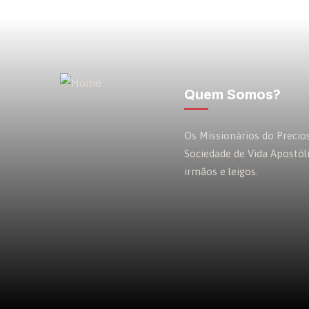
Quem Somos?
Os Missionários do Preci
Sociedade de Vida Apostól
irmãos e leigos.