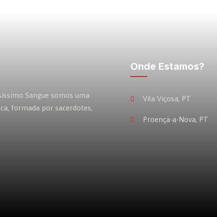
Onde Estamos?
osíssimo Sangue somos uma
Vila Viçosa, PT
ica, formada por sacerdotes,
Proença-a-Nova, PT