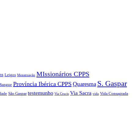
MIssionários CPPS
ns
Leigos
Menstruação
S. Gaspar
Província Ibérica CPPS
Quaresma
 Sangue
testemunho
Via Sacra
dade
São Gaspar
Vida Consagrada
Via Crucis
vida