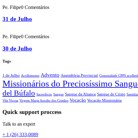
Pe. Filipe
0 Comentários
31 de Julho
Pe. Filipe
0 Comentários
30 de Julho
Tags
Advento
1 de Julho
Assembleia Provincial
Acolhimento
Comunidade CPPS acolhed
Missionários do Preciosíssimo Sangu
del Búfalo
Sangue da Aliança
Sangue de Cristo
Sacerdócio
Sangue
Santida
Vocação
Vocação Missionária
Vila Viçosa
Virgem Maria Auxilio dos Cristãos
Quick support proccess
Talk to an expert
+ 1 (26) 333-0089