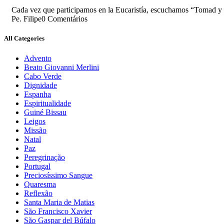
Cada vez que participamos en la Eucaristía, escuchamos “Tomad y b
Pe. Filipe
0 Comentários
All Categories
Advento
Beato Giovanni Merlini
Cabo Verde
Dignidade
Espanha
Espiritualidade
Guiné Bissau
Leigos
Missão
Natal
Paz
Peregrinação
Portugal
Preciosíssimo Sangue
Quaresma
Reflexão
Santa Maria de Matias
São Francisco Xavier
São Gaspar del Búfalo