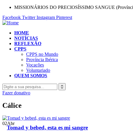
MISSIONÁRIOS DO PRECIOSÍSSIMO SANGUE (Província 
Facebook
Twitter
Instagram
Pinterest
HOME
NOTÍCIAS
REFLEXÃO
CPPS
CPPS no Mundo
Província Ibérica
Vocações
Voluntariado
QUEM SOMOS
Fazer donativo
Cálice
02
Abr
Tomad y bebed, esta es mi sangre