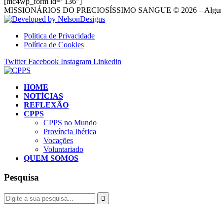
[mc4wp_form id="136"]
MISSIONÁRIOS DO PRECIOSÍSSIMO SANGUE © 2026 – Alguns D
Politica de Privacidade
Política de Cookies
Twitter
Facebook
Instagram
Linkedin
HOME
NOTÍCIAS
REFLEXÃO
CPPS
CPPS no Mundo
Província Ibérica
Vocações
Voluntariado
QUEM SOMOS
Pesquisa
Fazer donativo