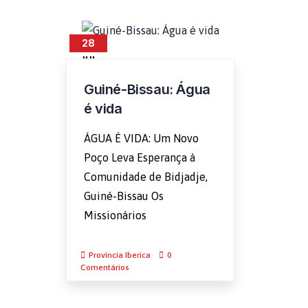
28
JUL
Guiné-Bissau: Água
é vida
ÁGUA É VIDA: Um Novo
Poço Leva Esperança à
Comunidade de Bidjadje,
Guiné-Bissau Os
Missionários
Província Iberica
0
Comentários