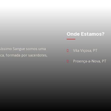
Onde Estamos?
osíssimo Sangue somos uma
Vila Viçosa, PT
ica, formada por sacerdotes,
Proença-a-Nova, PT