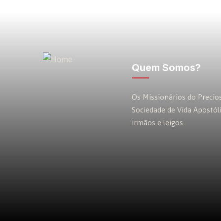
Quem Somos?
Os Missionários do Preci
Sociedade de Vida Apostól
irmãos e leigos.