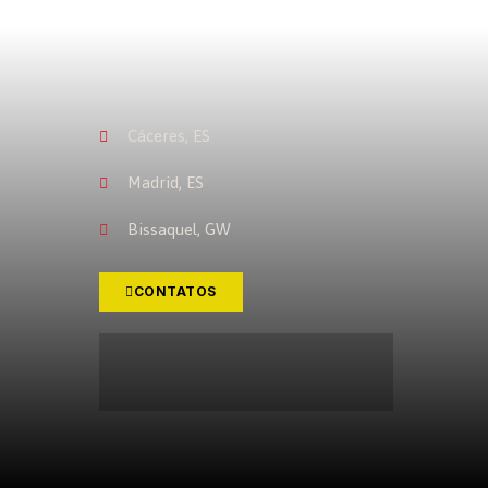
Cáceres, ES
Madrid, ES
Bissaquel, GW
CONTATOS